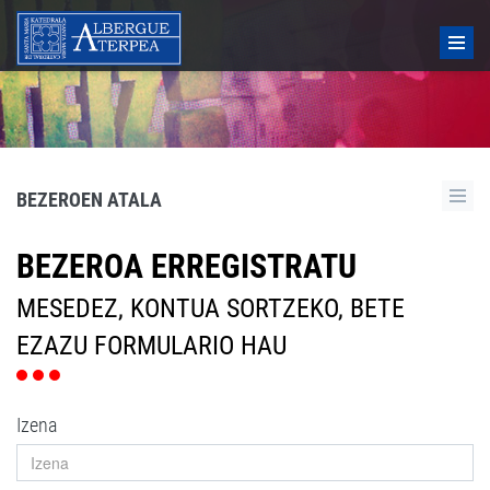
BEZEROEN ATALA
BEZEROA ERREGISTRATU
MESEDEZ, KONTUA SORTZEKO, BETE
EZAZU FORMULARIO HAU
Izena