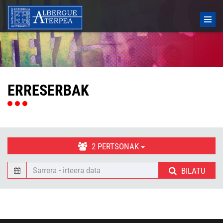
ERRESERBAK
2
PERTSONAK
BILATU