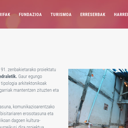
RIFAK
FUNDAZIOA
TURISMOA
ERRESERBAK
HARRE
a 91. zenbakietarako proiektatu
draletik.
Gaur egungo
 tipologia arkitektonikoak
garriak mantentzen zituzten eta
itasuna, komunikazioarentzako
 bisitariaren erosotasuna eta
rikoan dagoen kultura-
urreikusi dira proiektua