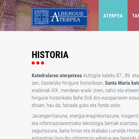
ATERPEA
TA
HISTORIA
Katedralaren aterpetxea
Aiztogile kaleko 87., 89. et
zen, Gasteizko hirigune historikoan,
Santa Maria kate
eraikinak XIX. mendean eraiki ziren, nahiz eta etxeen
hirigune historikoko Behe Erdi Aro europarraren ezau
dituen, hau da, fatxada gutxi eta fondo asko.
Jasangarritasuna, energia-eraginkortasuna, irisgarr
eta informazioarentzako teknologia berriak ezartzea,
segurtasuna, baita hirian eta Arabako Lurralde Histo
eskaintzari buruzko informazio xehatua ere bereziki a