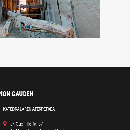
NON GAUDEN
KATEDRALAREN ATERPETXEA
c\ Cuchillería, 87