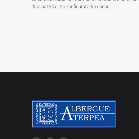
diseinatzeko eta konfiguratzeko unean.